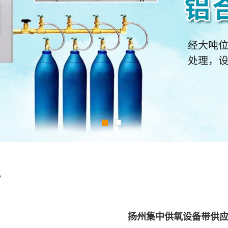
讯
扬州集中供氧设备带供