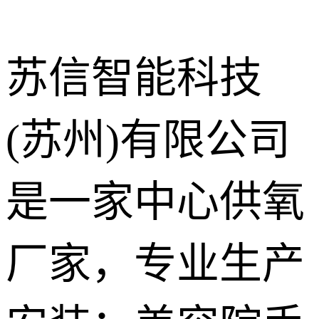
苏信智能科技
(苏州)有限公司
中心供氧系
统
呼叫对讲系
是一家中心供氧
统
气体终端
厂家，专业生产
护理设备带
走廊扶手
手术室净化