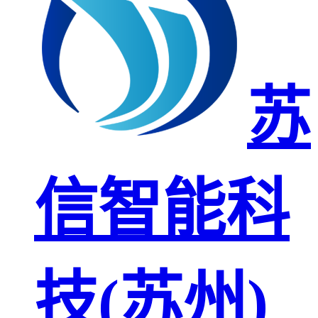
苏
信智能科
技(苏州)