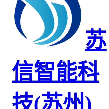
苏
信智能科
技(苏州)