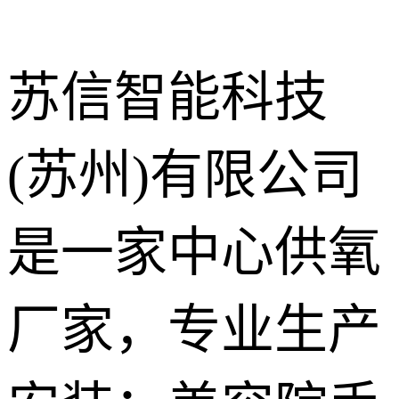
苏信智能科技
(苏州)有限公司
中心供氧系
统
呼叫对讲系
是一家中心供氧
统
气体终端
厂家，专业生产
护理设备带
走廊扶手
手术室净化