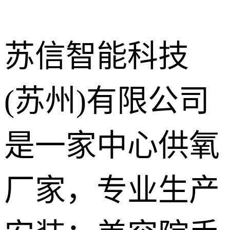
苏信智能科技
(苏州)有限公司
中心供氧系
统
呼叫对讲系
是一家中心供氧
统
气体终端
厂家，专业生产
护理设备带
走廊扶手
手术室净化