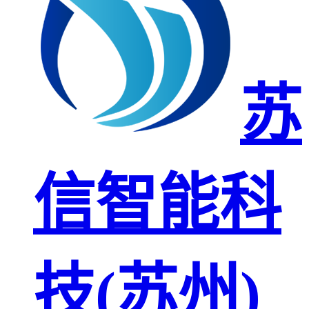
苏
信智能科
技(苏州)