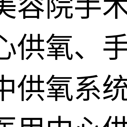
美容院手
心供氧、
中供氧系