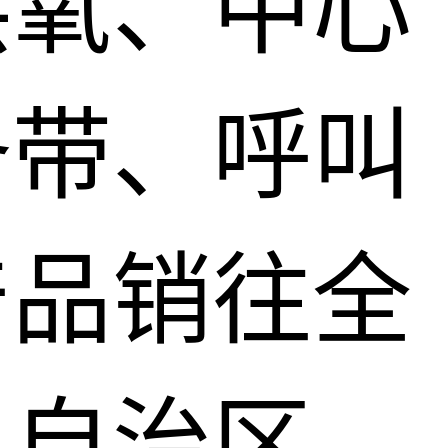
供氧、中心
备带、呼叫
产品销往全
、自治区，