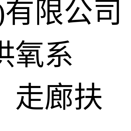
)有限公司
供氧系
、走廊扶