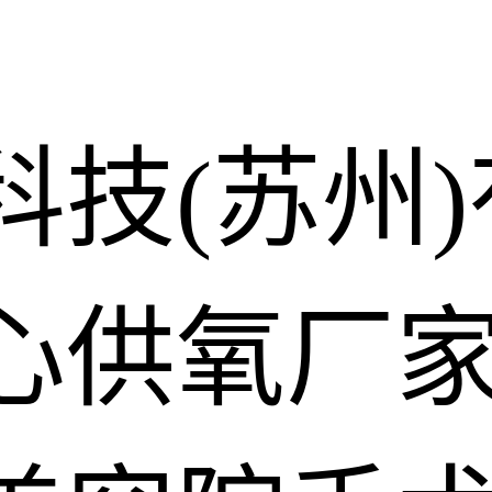
科技(苏州
心供氧厂