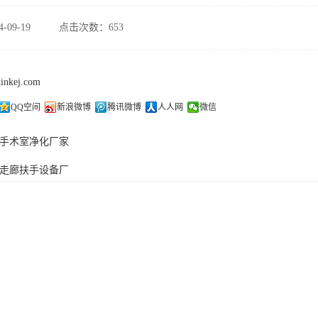
-09-19
点击次数：653
xinkej.com
QQ空间
新浪微博
腾讯微博
人人网
微信
手术室净化厂家
走廊扶手设备厂