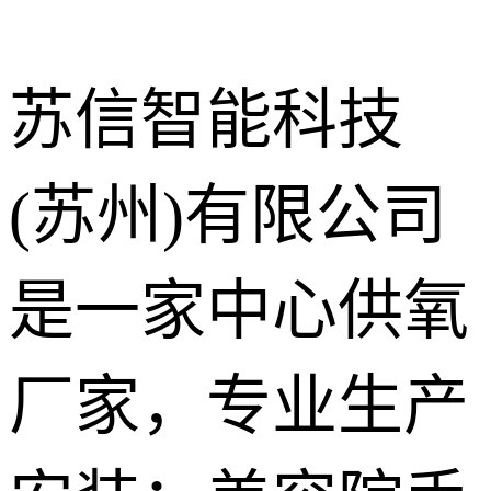
苏信智能科技
(苏州)有限公司
中心供氧系
统
呼叫对讲系
是一家中心供氧
统
气体终端
厂家，专业生产
护理设备带
走廊扶手
手术室净化