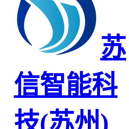
苏
信智能科
技(苏州)