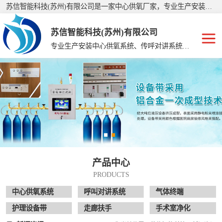
苏信智能科技(苏州)有限公司是一家中心供氧厂家，专业生产安装：美容院手术室净化、护理院中心供氧、手术室净化工程、集中供氧系统、中心供氧设备、医用中心供氧、中心供氧、集中供氧设备带、呼叫对讲系统等，公司产品销往全国二十多个省、市、自治区，深受广大客户的信赖和支持，有着经验丰富的施工队伍，制定了严格的生产、施工标准。
苏信智能科技(苏州)有限公司
专业生产安装中心供氧系统、传呼对讲系统、走廊扶手、手术室净化
中心供氧系统
呼叫对讲系统
气体终端
护理设备带
产品中心
走廊扶手
PRODUCTS
手术室净化
中心供氧系统
呼叫对讲系统
气体终端
护理设备带
走廊扶手
手术室净化
供氧系统维修配