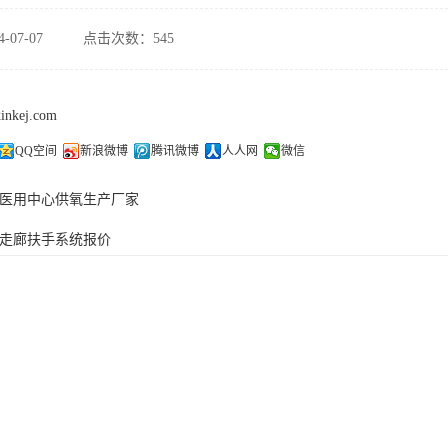
-07-07
点击次数：545
xinkej.com
QQ空间
新浪微博
腾讯微博
人人网
微信
医用中心供氧生产厂家
走廊扶手系统报价