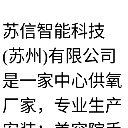
苏信智能科技
(苏州)有限公司
中心供氧系
统
呼叫对讲系
是一家中心供氧
统
气体终端
厂家，专业生产
护理设备带
走廊扶手
手术室净化