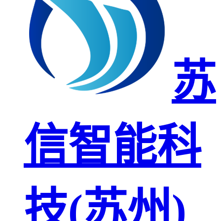
苏
信智能科
技(苏州)