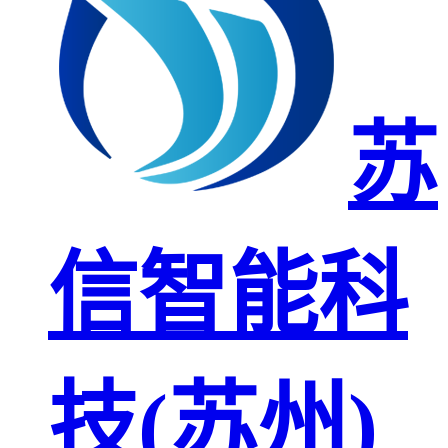
苏
信智能科
技(苏州)