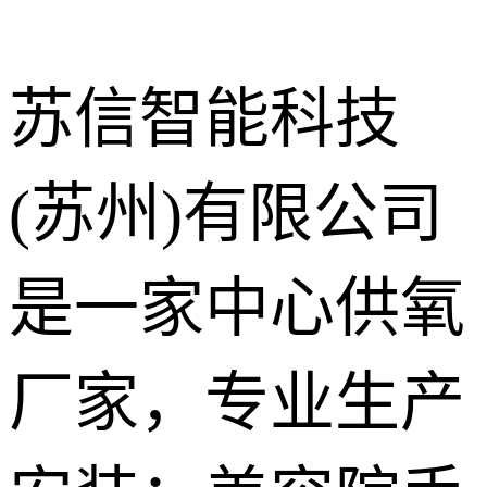
苏信智能科技
(苏州)有限公司
中心供氧系
统
呼叫对讲系
是一家中心供氧
统
气体终端
厂家，专业生产
护理设备带
走廊扶手
手术室净化