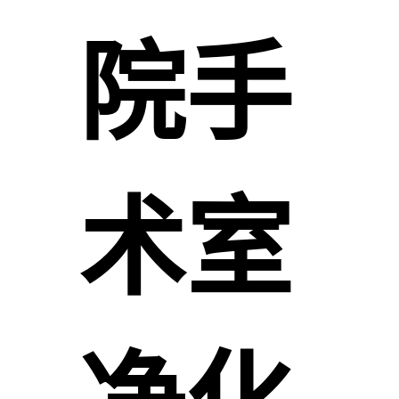
院手
术室