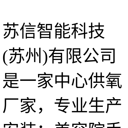
苏信智能科技
(苏州)有限公司
中心供氧系
统
呼叫对讲系
是一家中心供氧
统
气体终端
厂家，专业生产
护理设备带
走廊扶手
手术室净化