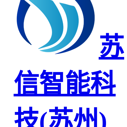
苏
信智能科
技(苏州)