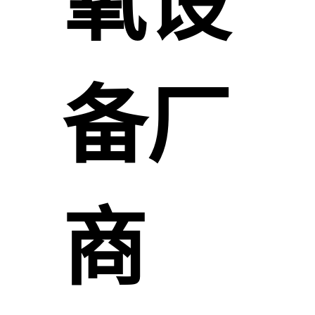
氧设
备厂
商