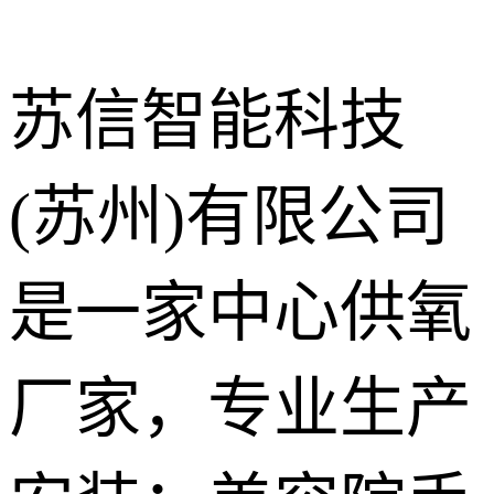
苏信智能科技
(苏州)有限公司
中心供氧系
统
呼叫对讲系
是一家中心供氧
统
气体终端
厂家，专业生产
护理设备带
走廊扶手
手术室净化