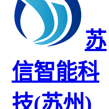
苏
信智能科
技(苏州)