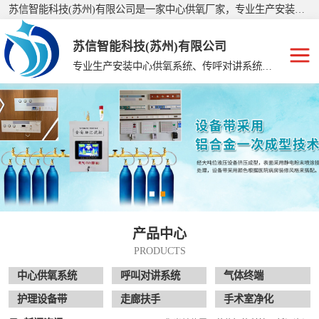
苏信智能科技(苏州)有限公司是一家中心供氧厂家，专业生产安装：美容院手术室净化、护理院中心供氧、手术室净化工程、集中供氧系统、中心供氧设备、医用中心供氧、中心供氧、集中供氧设备带、呼叫对讲系统等，公司产品销往全国二十多个省、市、自治区，深受广大客户的信赖和支持，有着经验丰富的施工队伍，制定了严格的生产、施工标准。
苏信智能科技(苏州)有限公司
专业生产安装中心供氧系统、传呼对讲系统、走廊扶手、手术室净化
中心供氧系统
呼叫对讲系统
气体终端
护理设备带
产品中心
走廊扶手
PRODUCTS
手术室净化
中心供氧系统
呼叫对讲系统
气体终端
护理设备带
走廊扶手
手术室净化
供氧系统维修配