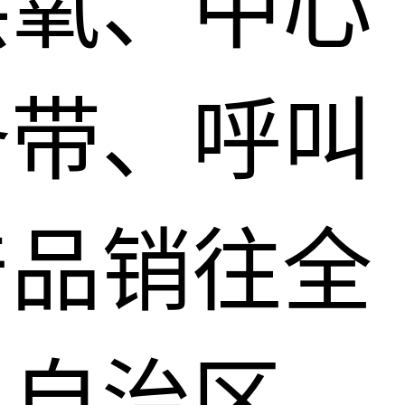
供氧、中心
备带、呼叫
产品销往全
、自治区，