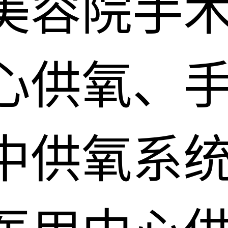
美容院手
心供氧、
中供氧系