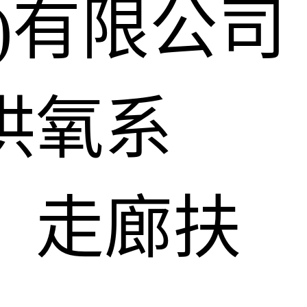
)有限公司
供氧系
、走廊扶