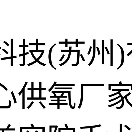
科技(苏州
心供氧厂