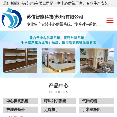
苏信智能科技(苏州)有限公司是一家中心供氧厂家，专业生产安装：美容院手术室净化、护理院中心供氧、手术室净化工程、集中供氧系统、中心供氧设备、医用中心供氧、中心供氧、集中供氧设备带、呼叫对讲系统等，公司产品销往全国二十多个省、市、自治区，深受广大客户的信赖和支持，有着经验丰富的施工队伍，制定了严格的生产、施工标准。
苏信智能科技(苏州)有限公司
专业生产安装中心供氧系统、传呼对讲系统、走廊扶手、手术室净化
中心供氧系统
呼叫对讲系统
气体终端
护理设备带
产品中心
走廊扶手
PRODUCTS
手术室净化
中心供氧系统
呼叫对讲系统
气体终端
护理设备带
走廊扶手
手术室净化
供氧系统维修配