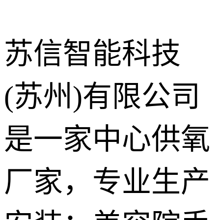
苏信智能科技
(苏州)有限公司
中心供氧系
统
呼叫对讲系
是一家中心供氧
统
气体终端
厂家，专业生产
护理设备带
走廊扶手
手术室净化