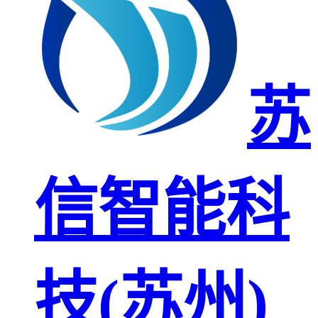
苏
信智能科
技(苏州)