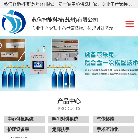
苏信智能科技(苏州)有限公司是一家中心供氧厂家，专业生产安装：美容院手术室净化、护理院中心供氧、手术室净化工程、集中供氧系统、中心供氧设备、医用中心供氧、中心供氧、集中供氧设备带、呼叫对讲系统等，公司产品销往全国二十多个省、市、自治区，深受广大客户的信赖和支持，有着经验丰富的施工队伍，制定了严格的生产、施工标准。
苏信智能科技(苏州)有限公司
专业生产安装中心供氧系统、传呼对讲系统、走廊扶手、手术室净化
中心供氧系统
呼叫对讲系统
气体终端
护理设备带
产品中心
走廊扶手
PRODUCTS
手术室净化
中心供氧系统
呼叫对讲系统
气体终端
护理设备带
走廊扶手
手术室净化
供氧系统维修配