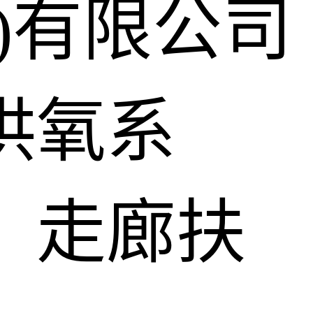
)有限公司
供氧系
、走廊扶