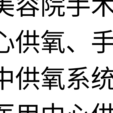
美容院手
心供氧、
中供氧系