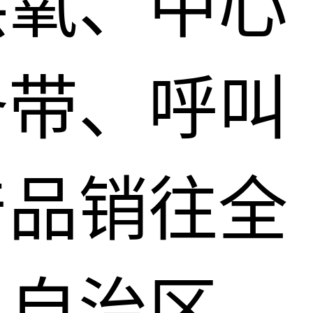
供氧、中心
备带、呼叫
产品销往全
、自治区，