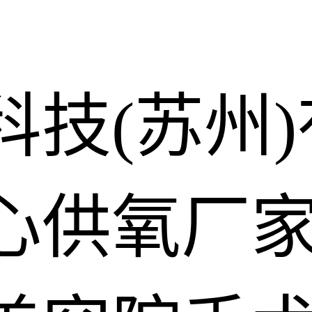
科技(苏州
心供氧厂