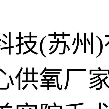
科技(苏州
心供氧厂