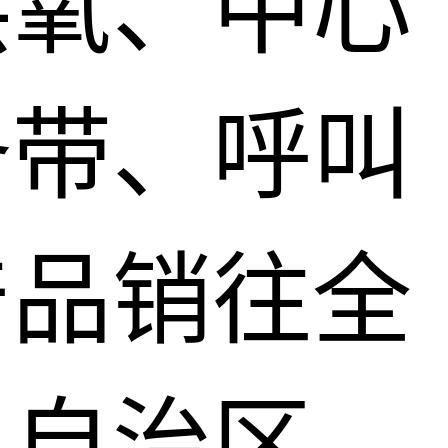
供氧、中心
备带、呼叫
产品销往全
、自治区，