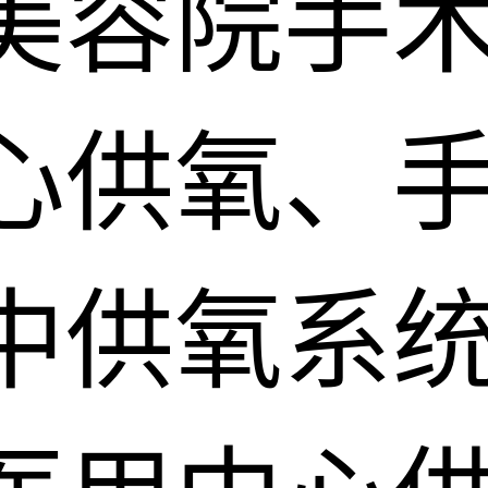
美容院手
心供氧、
中供氧系