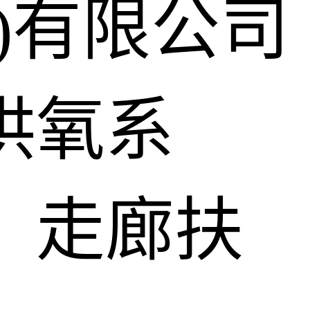
)有限公司
供氧系
、走廊扶