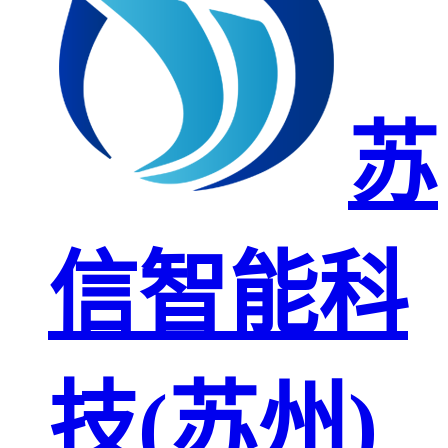
苏
信智能科
技(苏州)