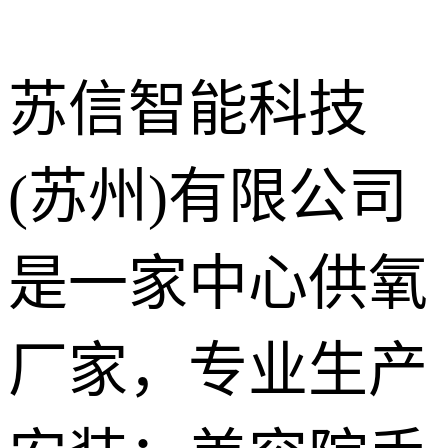
苏信智能科技
(苏州)有限公司
中心供氧系
统
呼叫对讲系
是一家中心供氧
统
气体终端
厂家，专业生产
护理设备带
走廊扶手
手术室净化