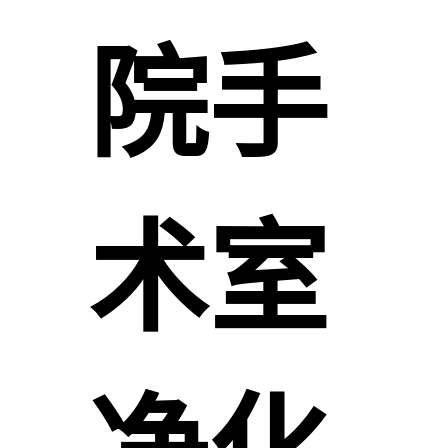
院手
术室