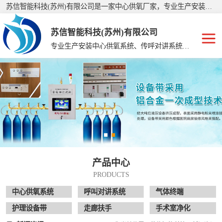
苏信智能科技(苏州)有限公司是一家中心供氧厂家，专业生产安装：美容院手术室净化、护理院中心供氧、手术室净化工程、集中供氧系统、中心供氧设备、医用中心供氧、中心供氧、集中供氧设备带、呼叫对讲系统等，公司产品销往全国二十多个省、市、自治区，深受广大客户的信赖和支持，有着经验丰富的施工队伍，制定了严格的生产、施工标准。
苏信智能科技(苏州)有限公司
专业生产安装中心供氧系统、传呼对讲系统、走廊扶手、手术室净化
中心供氧系统
呼叫对讲系统
气体终端
护理设备带
产品中心
走廊扶手
PRODUCTS
手术室净化
中心供氧系统
呼叫对讲系统
气体终端
护理设备带
走廊扶手
手术室净化
供氧系统维修配