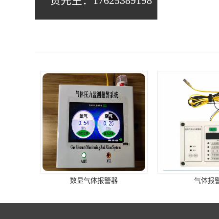
贺先生：17625389198
显气体报警器
气体报警器