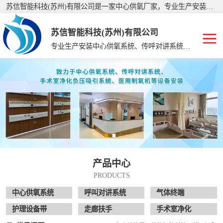
苏信智能科技(苏州)有限公司是一家中心供氧厂家，专业生产安装：美容院手术室净化、护理院中心供氧、手术室净化工程、集中供氧系统、中心供氧设备、医用中心供氧、中心供氧、集中供氧设备带、呼叫对讲系统等，公司产品销往全国二十多个省、市、自治区，深受广大客户的信赖和支持，有着经验丰富的施工队伍，制定了严格的生产、施工标准。
苏信智能科技(苏州)有限公司
专业生产安装中心供氧系统、传呼对讲系统、走廊扶手、手术室净化
中心供氧系统
呼叫对讲系统
气体终端
护理设备带
产品中心
走廊扶手
PRODUCTS
手术室净化
中心供氧系统
呼叫对讲系统
气体终端
护理设备带
走廊扶手
手术室净化
供氧系统维修配