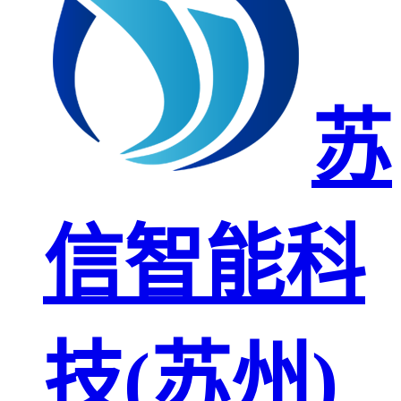
苏
信智能科
技(苏州)