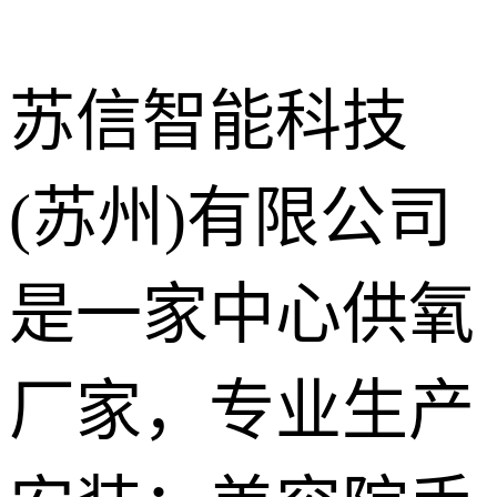
苏信智能科技
(苏州)有限公司
中心供氧系
统
呼叫对讲系
是一家中心供氧
统
气体终端
厂家，专业生产
护理设备带
走廊扶手
手术室净化